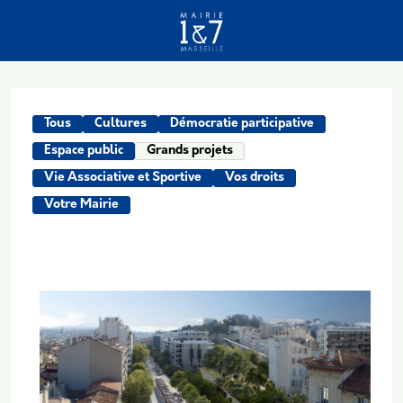
Aller au contenu principal
Tous
Cultures
Démocratie participative
Espace public
Grands projets
Vie Associative et Sportive
Vos droits
Votre Mairie