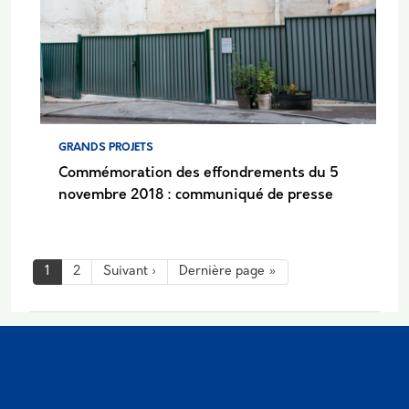
GRANDS PROJETS
Commémoration des effondrements du 5
novembre 2018 : communiqué de presse
Pagination
Page suivante
Dernière page
1
2
Suivant ›
Dernière page »