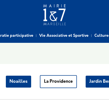
atie participative
Vie Associative et Sportive
Culture
Noailles
La Providence
Jardin Be