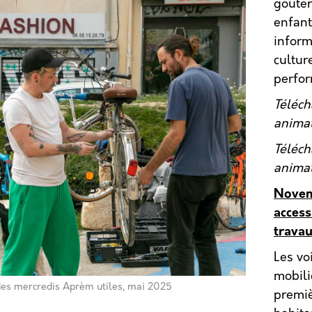
goûte
enfant
inform
cultur
perfor
Téléc
animat
Téléc
animat
Novemb
access
trava
Les vo
mobili
 des mercredis Aprèm utiles, mai 2025
premiè