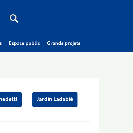
Recherche
s
Espace public
Grands projets
nedetti
Jardin Ladabié