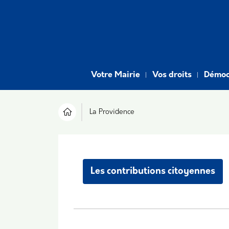
Aller au contenu principal
Navigation principale
Votre Mairie
Vos droits
Démocr
La Providence
Les contributions citoyennes