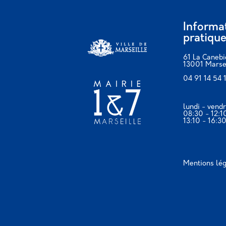
Informa
pratiqu
61 La Canebi
13001 Marse
04 91 14 54 
lundi - vendr
08:30 - 12:1
13:10 - 16:3
Mentions lé