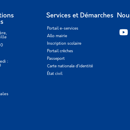
tions
Services et Démarches
Nous
es
Portail e-services
ère,
Allo mairie
ille
Inscription scolaire
10
Portail crèches
Passeport
edi :
0
Carte nationale d’identité
0
État civil
gales